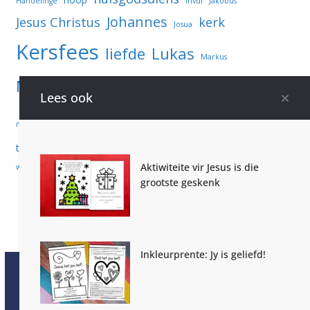
Handelinge
invul
Jakobus
Johannes
Jesus Christus
kerk
Josua
Kersfees
liefde
Lukas
Markus
Naasteliefde
Matteus
Memoriseer
Lees ook
Paasfees
teksvers
Romeine
notas
Spreuke
Woordsoek
toets jou kennis
vrede
vreugde
vriende
Aktiwiteite vir Jesus is die
wysheid
grootste geskenk
Inkleurprente: Jy is geliefd!
Kopiereg © 2026
Kruiskind
. Alle regte voorbehou.
Tema:
ColorMag Pro
van ThemeGrill. Aangedryf deur
WordPress
.