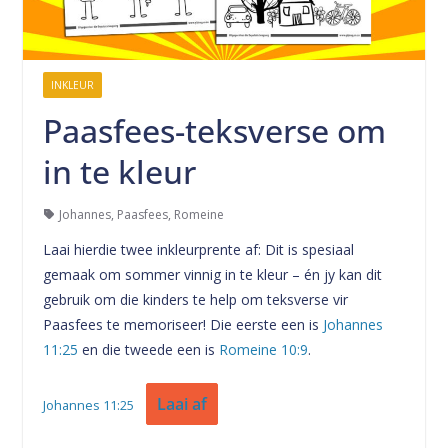
INKLEUR
Paasfees-teksverse om
in te kleur
Johannes
,
Paasfees
,
Romeine
Laai hierdie twee inkleurprente af: Dit is spesiaal
gemaak om sommer vinnig in te kleur – én jy kan dit
gebruik om die kinders te help om teksverse vir
Paasfees te memoriseer! Die eerste een is
Johannes
11:25
en die tweede een is
Romeine 10:9
.
Laai af
Johannes 11:25