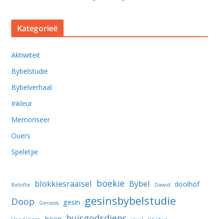
Kategorieë
Aktiwiteit
Bybelstudie
Bybelverhaal
Inkleur
Memoriseer
Ouers
Speletjie
boekie
blokkiesraaisel
Bybel
doolhof
Belofte
Dawid
gesinsbybelstudie
Doop
gesin
Genesis
huisgodsdiens
hoop