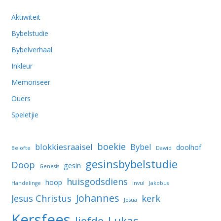
Aktiwiteit
Bybelstudie
Bybelverhaal
Inkleur
Memoriseer
Ouers
Speletjie
boekie
blokkiesraaisel
Bybel
doolhof
Belofte
Dawid
gesinsbybelstudie
Doop
gesin
Genesis
huisgodsdiens
hoop
Handelinge
invul
Jakobus
Johannes
Jesus Christus
kerk
Josua
Kersfees
liefde
Lukas