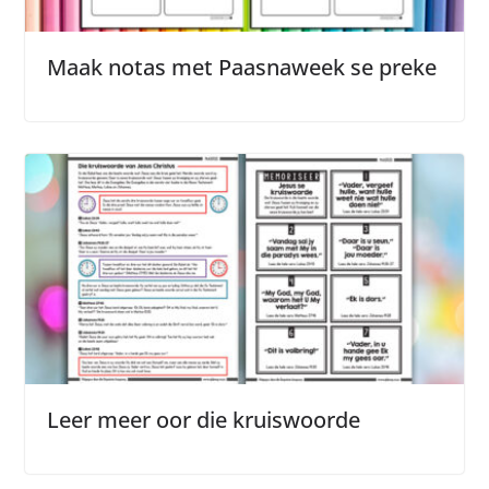
Maak notas met Paasnaweek se preke
Leer meer oor die kruiswoorde