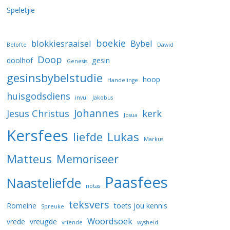
Speletjie
boekie
blokkiesraaisel
Bybel
Belofte
Dawid
Doop
doolhof
gesin
Genesis
gesinsbybelstudie
hoop
Handelinge
huisgodsdiens
invul
Jakobus
Johannes
Jesus Christus
kerk
Josua
Kersfees
liefde
Lukas
Markus
Matteus
Memoriseer
Paasfees
Naasteliefde
notas
teksvers
Romeine
toets jou kennis
Spreuke
Woordsoek
vrede
vreugde
vriende
wysheid