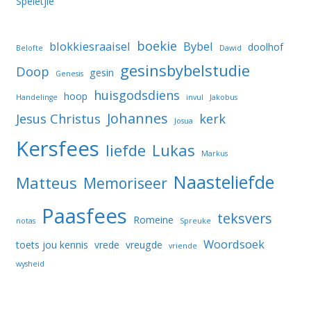
Speletjie
boekie
blokkiesraaisel
Bybel
doolhof
Belofte
Dawid
gesinsbybelstudie
Doop
gesin
Genesis
huisgodsdiens
hoop
Handelinge
invul
Jakobus
Johannes
Jesus Christus
kerk
Josua
Kersfees
liefde
Lukas
Markus
Naasteliefde
Matteus
Memoriseer
Paasfees
teksvers
Romeine
notas
Spreuke
Woordsoek
toets jou kennis
vrede
vreugde
vriende
wysheid