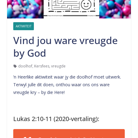
AKTIWITEIT
Vind jou ware vreugde
by God
doolhof
,
Kersfees
,
vreugde
’n Heerlike aktiwiteit waar jy die doolhof moet uitwerk.
Terwyl julle dit doen, onthou waar ons ons ware
vreugde kry – by die Here!
Lukas 2:10-11 (2020-vertaling):