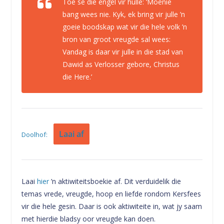
Toe sê die engel vir hulle: ‘Moenie
bang wees nie. Kyk, ek bring vir julle ’n
goeie boodskap wat vir die hele volk ’n
bron van groot vreugde sal wees:
Vandag is daar vir julle in die stad van
Dawid as Verlosser gebore, Christus
die Here.’
Laai af
Doolhof:
Laai
hier
’n aktiwiteitsboekie af. Dit verduidelik die
temas vrede, vreugde, hoop en liefde rondom Kersfees
vir die hele gesin. Daar is ook aktiwiteite in, wat jy saam
met hierdie bladsy oor vreugde kan doen.