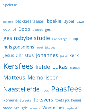
Speletjie
boekie
blokkiesraaisel
Bybel
Belofte
Dawid
Doop
doolhof
gesin
Genesis
gesinsbybelstudie
hoop
Handelinge
huisgodsdiens
invul
Jakobus
Johannes
Jesus Christus
kerk
Josua
Kersfees
liefde
Lukas
Markus
Matteus
Memoriseer
Paasfees
Naasteliefde
notas
teksvers
Romeine
toets jou kennis
Spreuke
Woordsoek
vrede
vreugde
vriende
wysheid