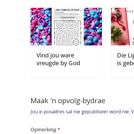
Vind jou ware
Die Li
vreugde by God
is geb
Maak 'n opvolg-bydrae
Jou e-posadres sal nie gepubliseer word nie.
V
Opmerking
*