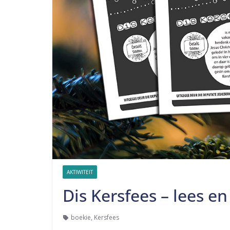
AKTIWITEIT
Dis Kersfees – lees e
boekie
,
Kersfees