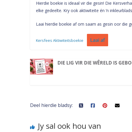
Hierdie boekie is ideaal vir die gesin! Die Kersverh
elke gedeelte. Kry ook aktiwiteite én ’n inkleurblad
Laai hierdie boekie af om saam as gesin oor die ge
Laai af
Kersfees Aktiwiteitsboekie
DIE LIG VIR DIE WÊRELD IS GEB
Deel hierdie bladsy:
Jy sal ook hou van