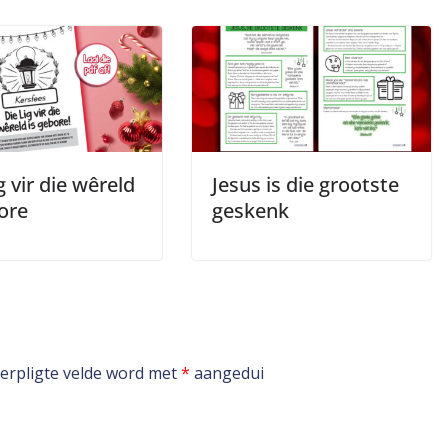
g vir die wêreld
Jesus is die grootste
ore
geskenk
erpligte velde word met
*
aangedui