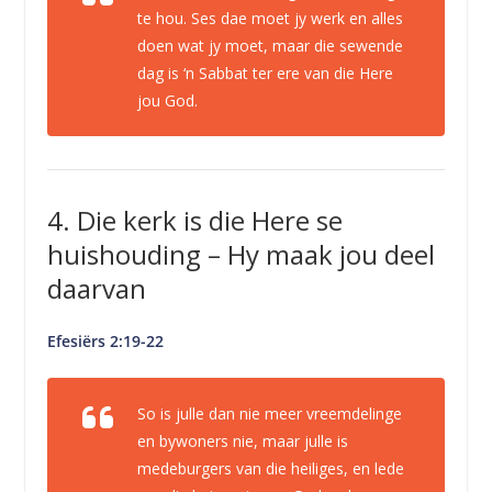
te hou. Ses dae moet jy werk en alles
doen wat jy moet, maar die sewende
dag is ‘n Sabbat ter ere van die Here
jou God.
4. Die kerk is die Here se
huishouding – Hy maak jou deel
daarvan
Efesiërs 2:19-22
So is julle dan nie meer vreemdelinge
en bywoners nie, maar julle is
medeburgers van die heiliges, en lede