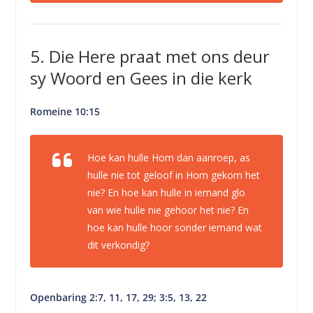
5. Die Here praat met ons deur
sy Woord en Gees in die kerk
Romeine 10:15
Hoe kan hulle Hom dan aanroep, as
hulle nie tot geloof in Hom gekom het
nie? En hoe kan hulle in iemand glo
van wie hulle nie gehoor het nie? En
hoe kan hulle hoor sonder iemand wat
dit verkondig?
Openbaring 2:7, 11, 17, 29; 3:5, 13, 22