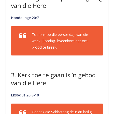
van die Here
Handelinge 20:7
Toe ons op die eerste dag van die
week [Sondag] byeenkom het om
brood te breek,
3. Kerk toe te gaan is ’n gebod
van die Here
Eksodus 20:8-10
Gedenk die Sabbatdag deur dit heilig