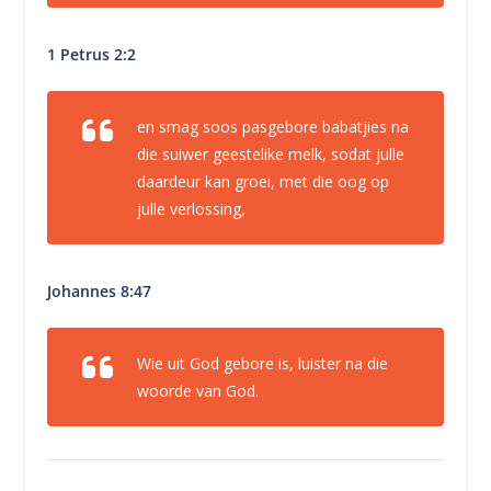
1 Petrus 2:2
en smag soos pasgebore babatjies na
die suiwer geestelike melk, sodat julle
daardeur kan groei, met die oog op
julle verlossing,
Johannes 8:47
Wie uit God gebore is, luister na die
woorde van God.