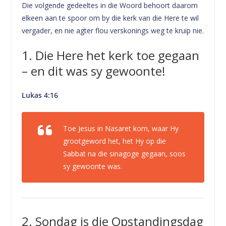
Die volgende gedeeltes in die Woord behoort daarom
elkeen aan te spoor om by die kerk van die Here te wil
vergader, en nie agter flou verskonings weg te kruip nie.
1. Die Here het kerk toe gegaan
– en dit was sy gewoonte!
Lukas 4:16
Toe Jesus in Nasaret kom, waar Hy
grootgeword het, het Hy op die
Sabbat na die sinagoge gegaan, soos
sy gewoonte was.
2. Sondag is die Opstandingsdag