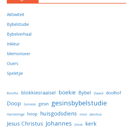
Aktiwiteit
Bybelstudie
Bybelverhaal
Inkleur
Memoriseer
Ouers
Speletjie
boekie
blokkiesraaisel
Bybel
doolhof
Belofte
Dawid
gesinsbybelstudie
Doop
gesin
Genesis
huisgodsdiens
hoop
Handelinge
invul
Jakobus
Johannes
Jesus Christus
kerk
Josua