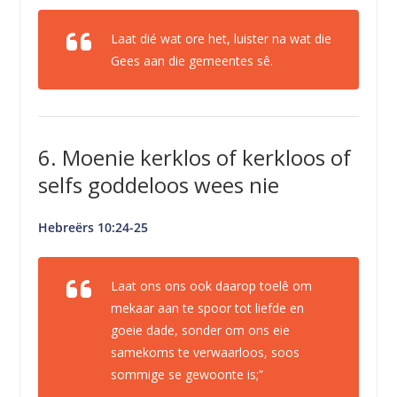
Laat dié wat ore het, luister na wat die
Gees aan die gemeentes sê.
6. Moenie kerklos of kerkloos of
selfs goddeloos wees nie
Hebreërs 10:24-25
Laat ons ons ook daarop toelê om
mekaar aan te spoor tot liefde en
goeie dade, sonder om ons eie
samekoms te verwaarloos, soos
sommige se gewoonte is;”