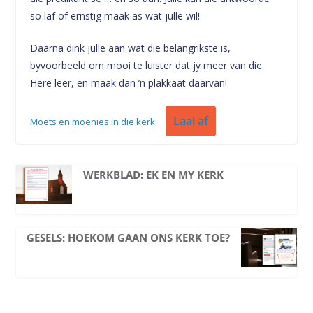
so laf of ernstig maak as wat julle wil!
Daarna dink julle aan wat die belangrikste is,
byvoorbeeld om mooi te luister dat jy meer van die
Here leer, en maak dan ’n plakkaat daarvan!
Laai af
Moets en moenies in die kerk:
WERKBLAD: EK EN MY KERK
GESELS: HOEKOM GAAN ONS KERK TOE?