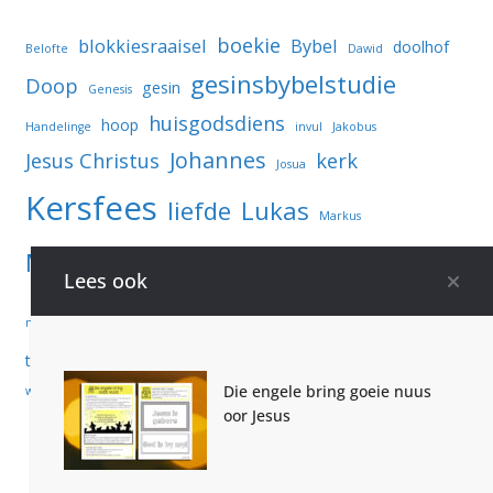
boekie
blokkiesraaisel
Bybel
doolhof
Belofte
Dawid
gesinsbybelstudie
Doop
gesin
Genesis
huisgodsdiens
hoop
Handelinge
invul
Jakobus
Johannes
Jesus Christus
kerk
Josua
Kersfees
liefde
Lukas
Markus
Naasteliefde
Matteus
Memoriseer
Lees ook
Paasfees
teksvers
Romeine
notas
Spreuke
Woordsoek
toets jou kennis
vrede
vreugde
vriende
Die engele bring goeie nuus
wysheid
oor Jesus