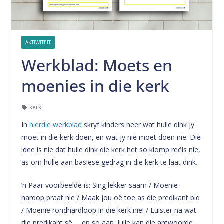
AKTIWITEIT
Werkblad: Moets en
moenies in die kerk
kerk
In
hierdie werkblad
skryf kinders neer wat hulle dink jy
moet in die kerk doen, en wat jy nie moet doen nie. Die
idee is nie dat hulle dink die kerk het so klomp reëls nie,
as om hulle aan basiese gedrag in die kerk te laat dink.
’n Paar voorbeelde is: Sing lekker saam / Moenie
hardop praat nie / Maak jou oë toe as die predikant bid
/ Moenie rondhardloop in die kerk nie! / Luister na wat
die predikant sê … en so aan. Julle kan die antwoorde